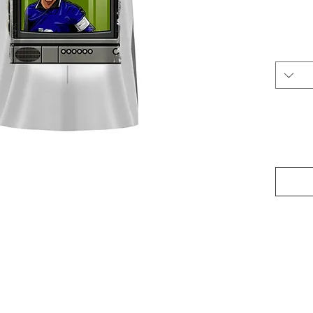
​​על
לח