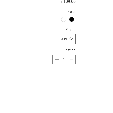
מחיר
צבע
*
מידה
*
כמות
*
הוספה לסל
חולצה איכותית עם איור מקורי של המאמן
האגדי, מתוך הספר אגדות דשא 2.0.
ניתן לקבל את החולצה, בשחור או